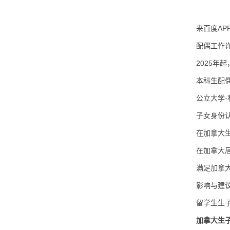
来百度AP
配偶工作
2025年
本科生配偶
公立大学-私立
子女身份
在加拿大
在加拿大
满足加拿
影响与建
留学生生
加拿大生